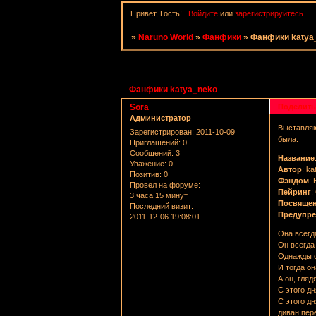
Привет, Гость!
Войдите
или
зарегистрируйтесь
.
»
Naruno World
»
Фанфики
»
Фанфики katya
Страница:
1
Фанфики katya_neko
Sora
Поделить
Администратор
Выставляю
Зарегистрирован
: 2011-10-09
была.
Приглашений:
0
Сообщений:
3
Название
Уважение:
0
Автор
: k
Позитив:
0
Фэндом
:
Провел на форуме:
Пейринг
:
3 часа 15 минут
Посвяще
Последний визит:
Предупр
2011-12-06 19:08:01
Она всегд
Он всегда 
Однажды о
И тогда о
А он, гляд
С этого дн
С этого дн
диван пере