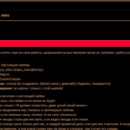
_neko
ся
2011-10-16 14:39:24
 опять-таки не свои работы, разрешения на выставление автор не требовал, работа вз
: Настоящая любовь
atya_neko (katya_neko@tut.by)
 Наруто
 Саске/Сакура
ние
: хотела бы поздравить Sabriel-sama с днюхой))) Надеюсь, понравится)
еждение
: ну короче, только с этой шапкой)
а мечтала о настоящей любви.
знал, что любви в его жизни не будет.
н сказал: «Я должен отомстить, даже ценой своей жизни.»
на предложила ему поиграть в притворную любовь.
я в ее зеленые глаза, почему-то не смог отказаться.
я звезды стали для нее ярче, а он видел звезды в ее глазах.
я солнце грело только для них, и каждый прожитый день стал для них счастьем. А когд
д камином, а она клала голову ему на грудь и слушала , как стучит его сердце.