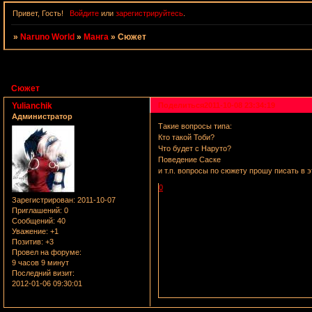
Привет, Гость!
Войдите
или
зарегистрируйтесь
.
»
Naruno World
»
Манга
»
Сюжет
Страница:
1
Сюжет
Yulianchik
Поделиться
2011-10-08 23:34:19
Администратор
Такие вопросы типа:
Кто такой Тоби?
Что будет с Наруто?
Поведение Саске
и т.п. вопросы по сюжету прошу писать в 
0
Зарегистрирован
: 2011-10-07
Приглашений:
0
Сообщений:
40
Уважение:
+1
Позитив:
+3
Провел на форуме:
9 часов 9 минут
Последний визит:
2012-01-06 09:30:01