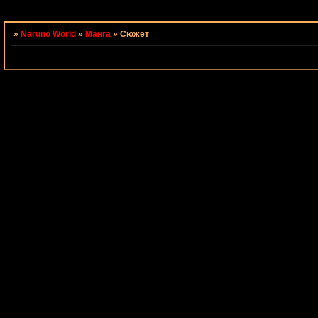
Страница:
1
»
Naruno World
»
Манга
»
Сюжет